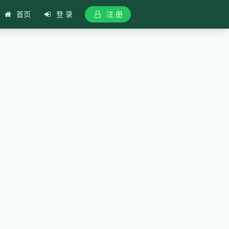
首页
登 录
注 册