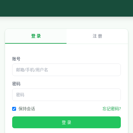
登 录
注 册
账号
密码
保持会话
忘记密码?
登 录